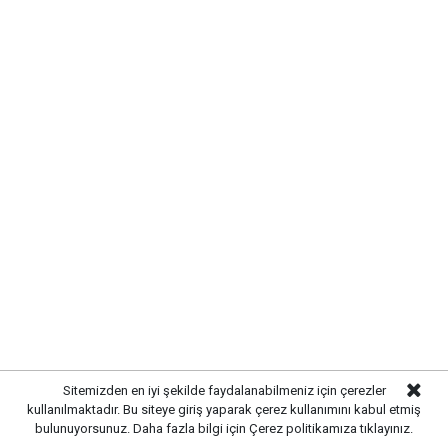
belediyecilik anlayışıyla çalışmaların süreceğini
vurguladı.
Sitemizden en iyi şekilde faydalanabilmeniz için çerezler
kullanılmaktadır. Bu siteye giriş yaparak çerez kullanımını kabul etmiş
bulunuyorsunuz. Daha fazla bilgi için
Çerez politikamıza
tıklayınız.