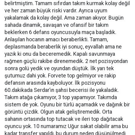
belirtmiştim. Tamam sıfırdan takım kurmak kolay değil
ve her zaman büyük riski vardır. Ayrıca uyum
yakalamak da kolay değil. Ama zaman akıyor. Bugün
sahada dinamik, savaşan ve ofansif bir takım
beklerken 6 defans oyuncusuyla maça başladık.
Anlaşılan hocanın amacı beraberlikti. Tamam,
deplasmanda beraberlik iyi sonuç, eyvallah ama ne
yazık ki onu da beceremedik. Kapalı savunmaya
rağmen güçlü rakibe direnemedik. 2 net pozisyondan
sonra golü yedik ve oyundan düştük. İlk yarı tek
şutumuz dahi yok. Forvete top gelmiyor ve rakip
defansın arasında kayboluyor. İlk pozisyonu
60.dakikada Serdar’ın şahsi becerisi ile yakaladık.
Takım atağa çıkamıyor, 3 top yapamıyor. Takımda
sistem de yok. Oyunu bir türlü açamadık ve dağınık bir
görüntü çizdik. Olgun atak geliştiremedik. Orta
sahanın ortasında top tutacak ve ileri top dağıtacak
oyuncu yok. 10 numaramız Uğur sakat olabilir ama bu
kadar transfer yapıldı, bu durum neden düşünülmedi