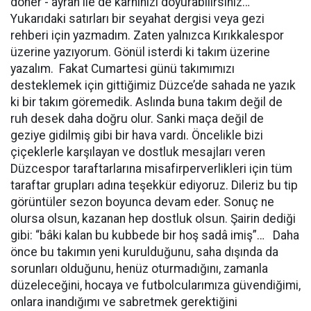
döner - ayran ile de karnınızı doyurabilirsiniz…
Yukarıdaki satırları bir seyahat dergisi veya gezi
rehberi için yazmadım. Zaten yalnızca Kırıkkalespor
üzerine yazıyorum. Gönül isterdi ki takım üzerine
yazalım. Fakat Cumartesi günü takımımızı
desteklemek için gittiğimiz Düzce’de sahada ne yazık
ki bir takım göremedik. Aslında buna takım değil de
ruh desek daha doğru olur. Sanki maça değil de
geziye gidilmiş gibi bir hava vardı. Öncelikle bizi
çiçeklerle karşılayan ve dostluk mesajları veren
Düzcespor taraftarlarına misafirperverlikleri için tüm
taraftar grupları adına teşekkür ediyoruz. Dileriz bu tip
görüntüler sezon boyunca devam eder. Sonuç ne
olursa olsun, kazanan hep dostluk olsun. Şairin dediği
gibi: “bâki kalan bu kubbede bir hoş sadâ imiş”… Daha
önce bu takımın yeni kurulduğunu, saha dışında da
sorunları olduğunu, henüz oturmadığını, zamanla
düzeleceğini, hocaya ve futbolcularımıza güvendiğimi,
onlara inandığımı ve sabretmek gerektiğini