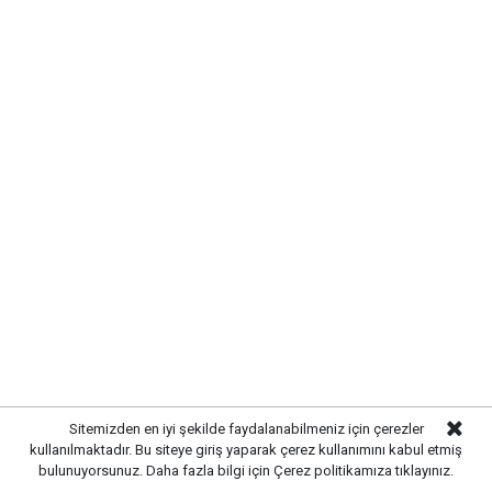
Gazetekale.com'a abone olun!
HABERE
YORUM KAT
UYARI:
Küfür, hakaret, rencide edici cümleler veya imalar, inançlara saldırı
Sitemizden en iyi şekilde faydalanabilmeniz için çerezler
içeren, imla kuralları ile yazılmamış,
kullanılmaktadır. Bu siteye giriş yaparak çerez kullanımını kabul etmiş
Türkçe karakter kullanılmayan ve büyük harflerle yazılmış yorumlar
onaylanmamaktadır.
bulunuyorsunuz. Daha fazla bilgi için
Çerez politikamıza
tıklayınız.