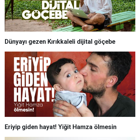
Dünyayı gezen Kırıkkaleli dijital göçebe
Eriyip giden hayat! Yiğit Hamza ölmesin