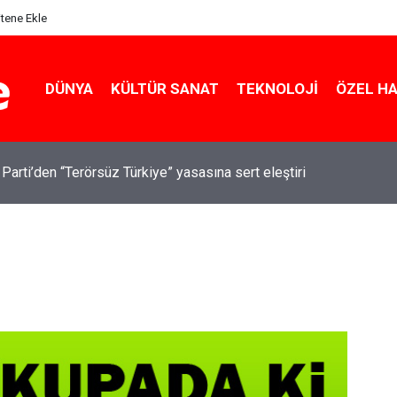
itene Ekle
DÜNYA
KÜLTÜR SANAT
TEKNOLOJI
ÖZEL H
 Parti’den “Terörsüz Türkiye” yasasına sert eleştiri