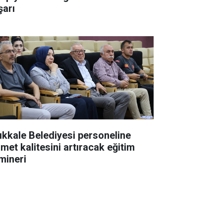
şarı
rıkkale Belediyesi personeline
zmet kalitesini artıracak eğitim
mineri