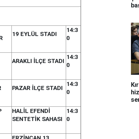
ba
14:3
19 EYLÜL STADI
R
0
14:3
ARAKLI İLÇE STADI
0
14:3
Kı
R
PAZAR İLÇE STADI
hi
0
se
P
HALİL EFENDİ
14:3
SENTETİK SAHASI
0
ERZİNCAN 13