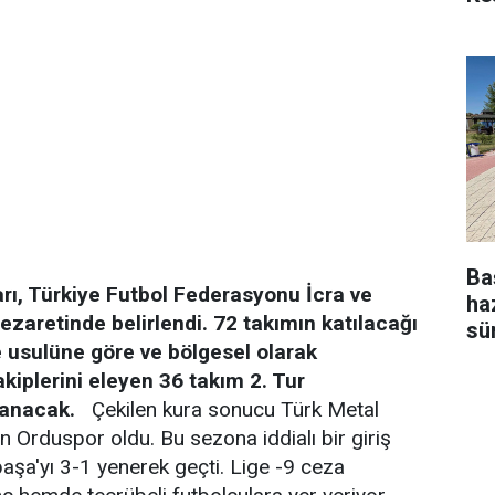
Ba
arı, Türkiye Futbol Federasyonu İcra ve
ha
zaretinde belirlendi. 72 takımın katılacağı
sü
 usulüne göre ve bölgesel olarak
iplerini eleyen 36 takım 2. Tur
zanacak.
Çekilen kura sonucu Türk Metal
n Orduspor oldu. Bu sezona iddialı bir giriş
şa'yı 3-1 yenerek geçti. Lige -9 ceza