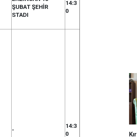
14:3
ŞUBAT ŞEHİR
0
STADI
14:3
-
0
Kı