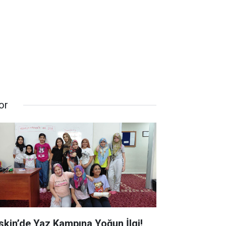
or
skin’de Yaz Kampına Yoğun İlgi!