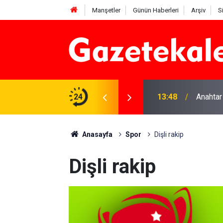
Manşetler
Günün Haberleri
Arşiv
S
na Beyaz Listeden aday
24
13:48
Anahtar
Anasayfa
Spor
Dişli rakip
Dişli rakip