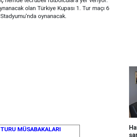
ç hemde tecrübeli futbolculara yer veriyor.
oynanacak olan Türkiye Kupası 1. Tur maçı 6
lül Stadyumu'nda oynanacak.
Ha
E TURU MÜSABAKALARI
şa