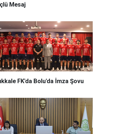
çlü Mesaj
rıkkale FK'da Bolu'da İmza Şovu