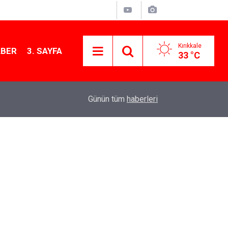
Kırıkkale
ABER
3. SAYFA
33 °C
13:07
Kırıkkale’de hayvan hastalıklarına karşı denetimler
Günün tüm
haberleri