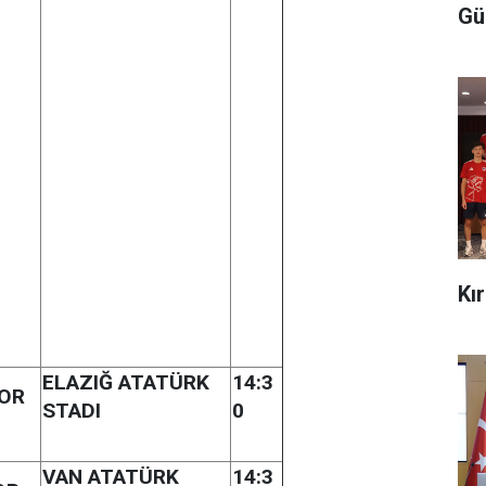
Gü
Kı
ELAZIĞ ATATÜRK
14:3
POR
STADI
0
VAN ATATÜRK
14:3