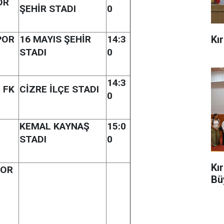
OR
ŞEHİR STADI
0
Kı
POR
16 MAYIS ŞEHİR
14:3
STADI
0
14:3
 FK
CİZRE İLÇE STADI
0
KEMAL KAYNAŞ
15:0
STADI
0
Kı
POR
Bü