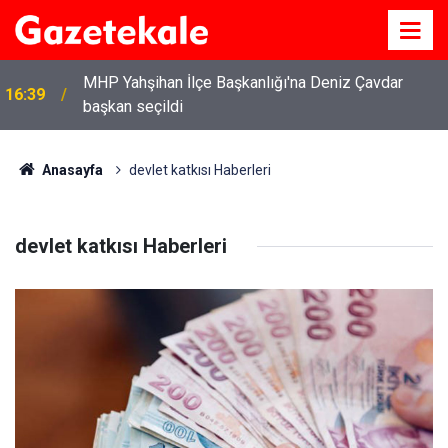
MHP Yahşihan İlçe Başkanlığı'na Deniz Çavdar
16:39
başkan seçildi
13:41
Kırıkkale yakınlarında doğanın büyüleyici güzelliği
Anasayfa
devlet katkısı Haberleri
devlet katkısı Haberleri