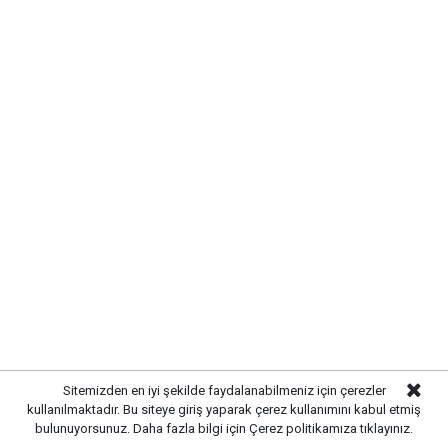
ÇALILIÖZ MAHALLESİ'NDE
ALTYAPI SORUNLARI GİDERİLDİ
Kırıkkale Belediyesi,
kent genelinde sürdürdüğü
altyapı yatırımlarına aralıksız devam ediyor. Bu
kapsamda
Çalılıöz Mahallesi'nde
bulunan sokakta
yürütülen altyapı çalışmaları tamamlanırken, uzun
yıllardır ihtiyaç duyulan yenileme işlemleri de başarıyla
sonuçlandırıldı.
Sitemizden en iyi şekilde faydalanabilmeniz için çerezler
kullanılmaktadır. Bu siteye giriş yaparak çerez kullanımını kabul etmiş
bulunuyorsunuz. Daha fazla bilgi için
Çerez politikamıza
tıklayınız.