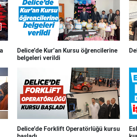
pa
Delice’de Kur’an Kursu öğrencilerine
De
belgeleri verildi
Delice’de Forklift Operatörlüğü kursu
Es
başladı
ku