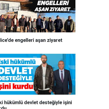
lice’de engelleri aşan ziyaret
ki hükümlü devlet desteğiyle işini
rdu