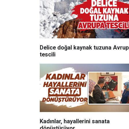
Delice doğal kaynak tuzuna Avru
tescili
Kadınlar, hayallerini sanata
dönüştürüyor