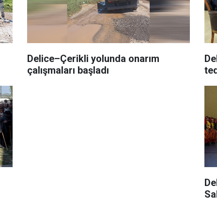
Delice–Çerikli yolunda onarım
De
çalışmaları başladı
ted
De
Sa