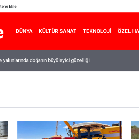
itene Ekle
DÜNYA
KÜLTÜR SANAT
TEKNOLOJI
ÖZEL H
le yakınlarında doğanın büyüleyici güzelliği