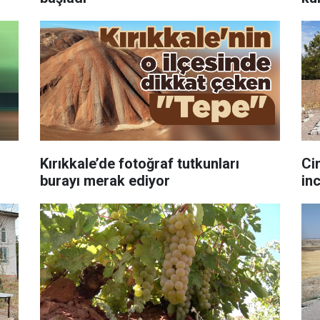
Kırıkkale’de fotoğraf tutkunları
Ci
burayı merak ediyor
in