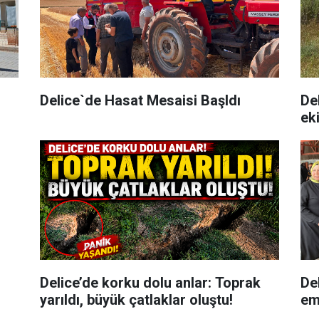
Delice`de Hasat Mesaisi Başldı
Del
eki
Delice’de korku dolu anlar: Toprak
De
yarıldı, büyük çatlaklar oluştu!
em