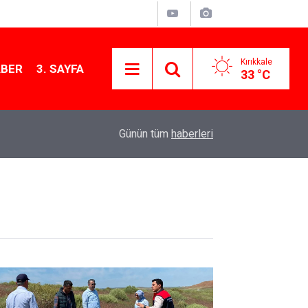
Kırıkkale
ABER
3. SAYFA
33 °C
12:26
Kırıkkale Çalılıöz Mahallesi'nde altyapı çalışma
Günün tüm
haberleri