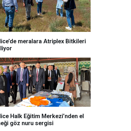
ice’de meralara Atriplex Bitkileri
liyor
lice Halk Eğitim Merkezi’nden el
eği göz nuru sergisi