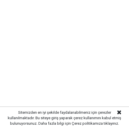
Kırıkkale'de altın fiyatları ne kadar? 6
Ağustos 2026
Sitemizden en iyi şekilde faydalanabilmeniz için çerezler
kullanılmaktadır. Bu siteye giriş yaparak çerez kullanımını kabul etmiş
bulunuyorsunuz. Daha fazla bilgi için
Çerez politikamıza
tıklayınız.
Yayınlanma:
06 Ağustos 2026 Perşembe 09:18