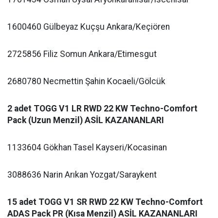
1600460 Gülbeyaz Kuçşu Ankara/Keçiören
2725856 Filiz Somun Ankara/Etimesgut
2680780 Necmettin Şahin Kocaeli/Gölcük
2 adet TOGG V1 LR RWD 22 KW Techno-Comfort
Pack (Uzun Menzil) ASİL KAZANANLARI
1133604 Gökhan Tasel Kayseri/Kocasinan
3088636 Narin Arıkan Yozgat/Saraykent
15 adet TOGG V1 SR RWD 22 KW Techno-Comfort
ADAS Pack PR (Kısa Menzil) ASİL KAZANANLARI