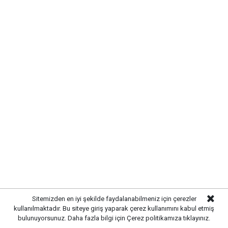
Türkçe karakter kullanılmayan ve büyük harflerle yazılmış yorumlar
onaylanmamaktadır.
Sitemizden en iyi şekilde faydalanabilmeniz için çerezler
kullanılmaktadır. Bu siteye giriş yaparak çerez kullanımını kabul etmiş
bulunuyorsunuz. Daha fazla bilgi için
Çerez politikamıza
tıklayınız.