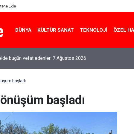
itene Ekle
DÜNYA
KÜLTÜR SANAT
TEKNOLOJI
ÖZEL H
le’de bugün vefat edenler: 7 Ağustos 2026
nüşüm başladı
dönüşüm başladı