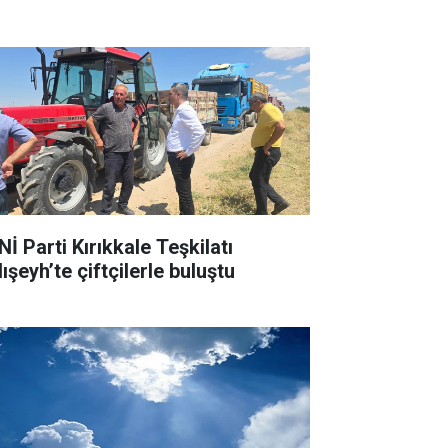
İ Parti Kırıkkale Teşkilatı
ışeyh’te çiftçilerle buluştu