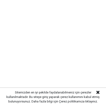
HABERE
YORUM KAT
UYARI:
Küfür, hakaret, rencide edici cümleler veya imalar, inançlara saldırı
içeren, imla kuralları ile yazılmamış,
Türkçe karakter kullanılmayan ve büyük harflerle yazılmış yorumlar
onaylanmamaktadır.
Sitemizden en iyi şekilde faydalanabilmeniz için çerezler
kullanılmaktadır. Bu siteye giriş yaparak çerez kullanımını kabul etmiş
bulunuyorsunuz. Daha fazla bilgi için
Çerez politikamıza
tıklayınız.