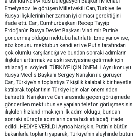
arasında KEİPA Rus Delegasyon Başkanı Michael
Emelyanov ile görüşen Milletvekili Can, Türkiye ile
Rusya ilişkilerinin her zaman iyi olması gerektiğini
ifade etti. Can, Cumhurbaşkanı Recep Tayyip
Erdoğan’ın Rusya Devlet Başkanı Vladimir Putin’e
göndermiş olduğu mektubu hatırlattı. Emelyanov ise,
söz konusu mektubun kendileri ve Putin tarafından
çok olumlu karşılandığı ve bundan sonraki adımların
ilişkileri arttırmak ve eski seviyesine getirmek için
atılacağını söyledi. TÜRKİYE İÇİN ÖNEMLİ Aynı konuyu
Rusya Meclis Başkanı Sergey Narişkin ile görüşen
Can, Türkiye’nin toplantıya 7 kişilik kalabalık bir heyetle
katılarak toplantının Türkiye için olan öneminden
bahsetti. Narişkin ve Can arasında geçen görüşmede
gönderilen mektubun ve yapılan telefon görüşmesinin
ilişkileri hızlandırmak için ilk adım olduğu, bundan
sonraki süreçte adımların daha hızlı atılacağı ifade
edildi. HEDİYE VERİLDİ Ayrıca Narişkin, Putin’in bütün
bakanlarla toplantı yaparak, Türkiye’nin aleyhinde bütün