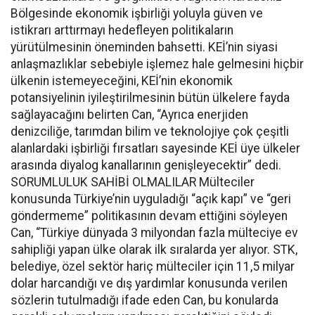
Bölgesinde ekonomik işbirliği yoluyla güven ve
istikrarı arttırmayı hedefleyen politikaların
yürütülmesinin öneminden bahsetti. KEİ’nin siyasi
anlaşmazlıklar sebebiyle işlemez hale gelmesini hiçbir
ülkenin istemeyeceğini, KEİ’nin ekonomik
potansiyelinin iyileştirilmesinin bütün ülkelere fayda
sağlayacağını belirten Can, “Ayrıca enerjiden
denizciliğe, tarımdan bilim ve teknolojiye çok çeşitli
alanlardaki işbirliği fırsatları sayesinde KEİ üye ülkeler
arasında diyalog kanallarının genişleyecektir” dedi.
SORUMLULUK SAHİBİ OLMALILAR Mülteciler
konusunda Türkiye’nin uyguladığı “açık kapı” ve “geri
göndermeme” politikasının devam ettiğini söyleyen
Can, “Türkiye dünyada 3 milyondan fazla mülteciye ev
sahipliği yapan ülke olarak ilk sıralarda yer alıyor. STK,
belediye, özel sektör hariç mülteciler için 11,5 milyar
dolar harcandığı ve dış yardımlar konusunda verilen
sözlerin tutulmadığı ifade eden Can, bu konularda