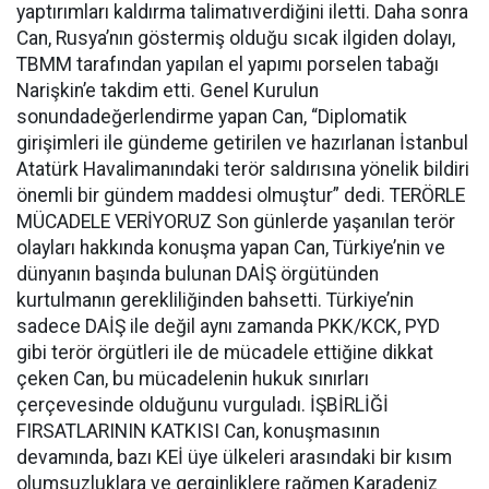
yaptırımları kaldırma talimatıverdiğini iletti. Daha sonra
Can, Rusya’nın göstermiş olduğu sıcak ilgiden dolayı,
TBMM tarafından yapılan el yapımı porselen tabağı
Narişkin’e takdim etti. Genel Kurulun
sonundadeğerlendirme yapan Can, “Diplomatik
girişimleri ile gündeme getirilen ve hazırlanan İstanbul
Atatürk Havalimanındaki terör saldırısına yönelik bildiri
önemli bir gündem maddesi olmuştur” dedi. TERÖRLE
MÜCADELE VERİYORUZ Son günlerde yaşanılan terör
olayları hakkında konuşma yapan Can, Türkiye’nin ve
dünyanın başında bulunan DAİŞ örgütünden
kurtulmanın gerekliliğinden bahsetti. Türkiye’nin
sadece DAİŞ ile değil aynı zamanda PKK/KCK, PYD
gibi terör örgütleri ile de mücadele ettiğine dikkat
çeken Can, bu mücadelenin hukuk sınırları
çerçevesinde olduğunu vurguladı. İŞBİRLİĞİ
FIRSATLARININ KATKISI Can, konuşmasının
devamında, bazı KEİ üye ülkeleri arasındaki bir kısım
olumsuzluklara ve gerginliklere rağmen Karadeniz