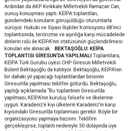
Ardından da AKP Kırıkkale Milletvekili Ramazan Can,
sunuş konuşması yaptı. KEİPA toplantıları,
gündemdeki konuların görüşüldüğü oturumlarla
sürüyor. Hukuki ve Siyasi İlişkiler Komisyonu 48'inci
toplantısında, terörizme ve aşırılığa karşı mücadelede
dinlerin rolü ile KEİPA'nın statüsünün güçlendirilmesi
konuları ele alınacak.
BEKTAŞOĞLU: KEİPA
TOPLANTISI GİRESUN’DA YAPILMALI
Toplantılara,
KEİPA Türk Gurubu üyesi CHP Giresun Milletvekili
Bülent Bektaşoğlu da katılıyor. Bektaşoğlu, KEİPA’nın
bir dahaki yıl yapacağı toplantılardan birisinin
Giresun’da yapılması teklifini götürdü. Bektaşoğlu,
yaptığı açıklamada “Bu toplantının Giresun’da
yapılması, KEİPA’nın kuruluş felsefe ve ilkelerine
uygun. Karadeniz’e kıyı ülkelerin Karadeniz’in karşı
kıyısındaki Giresun’da toplanması gerekir. Böyle bir
organizasyonu yapmaya hazırım. Teklifim
gerçekleşirse, toplantı nedeniyle 30 dolayında üye