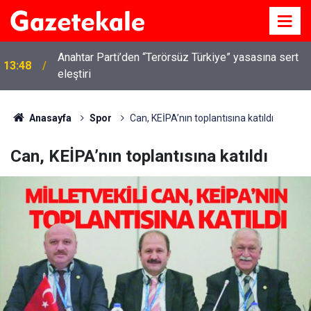
Anahtar Parti’den “Terörsüz Türkiye” yasasına sert
13:48
eleştiri
Kırıkkale’de hayvan hastalıklarına karşı denetimler
13:07
artırıldı
Anasayfa
Spor
Can, KEİPA’nın toplantısına katıldı
Can, KEİPA’nın toplantısına katıldı