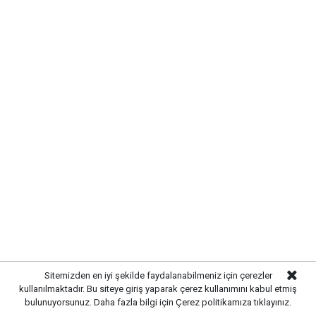
çalışmalarıyla birlikte sokağın modern bir görünüme
kavuşturulması planlanıyor.
MAHALLE SAKİNLERİNDEN
ÇALIŞMALARA DESTEK
Sitemizden en iyi şekilde faydalanabilmeniz için çerezler
kullanılmaktadır. Bu siteye giriş yaparak çerez kullanımını kabul etmiş
Mahalle sakinleri,
uzun süredir beklenen altyapı
bulunuyorsunuz. Daha fazla bilgi için
Çerez politikamıza
tıklayınız.