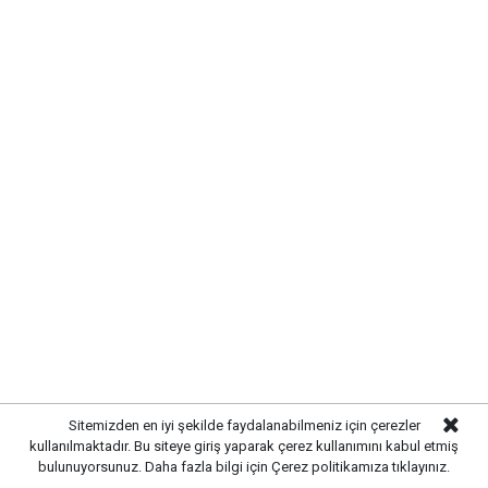
İÇİN ÖNLEMLER ARTIRILDI
Kırıkkale’de hayvan hastalıklarının yayılmasını önlemek
ve hayvancılığın sürdürülebilirliğini sağlamak amacıyla
çalışmalar hız kazandı. Yetkili ekipler, kent genelinde
hayvan sağlığına yönelik kontrollerini artırarak gerekli
tedbirleri uygulamaya başladı.
Yürütülen çalışmalar kapsamında işletmelerde sağlık
kontrolleri gerçekleştirilirken, yetiştiricilere
hastalıklarla mücadele konusunda bilgilendirmelerde
bulunuldu. Hayvan hareketlerinin takip edilmesi ve
olası risklerin erken tespit edilmesi amacıyla
denetimlerin titizlikle sürdürüldüğü belirtildi.
Sitemizden en iyi şekilde faydalanabilmeniz için çerezler
kullanılmaktadır. Bu siteye giriş yaparak çerez kullanımını kabul etmiş
bulunuyorsunuz. Daha fazla bilgi için
Çerez politikamıza
tıklayınız.