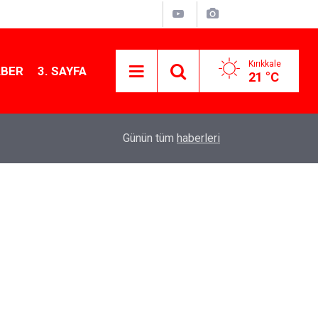
Kırıkkale
ABER
3. SAYFA
21 °C
11:21
MKE’nin Yerli Savunma Teknolojileri Dünya Sah
Günün tüm
haberleri