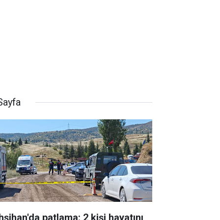
Sayfa
hşihan'da patlama: 2 kişi hayatını