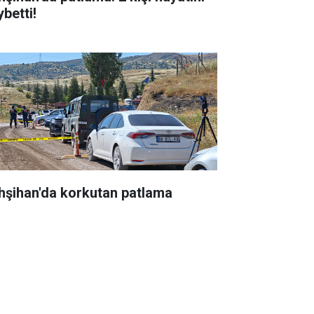
betti!
hşihan'da korkutan patlama