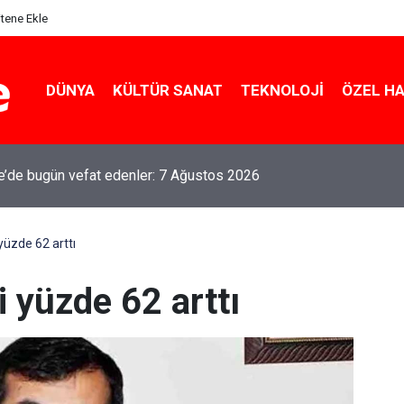
itene Ekle
DÜNYA
KÜLTÜR SANAT
TEKNOLOJI
ÖZEL H
le’de bugün vefat edenler: 7 Ağustos 2026
yüzde 62 arttı
 yüzde 62 arttı