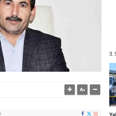
3. 
i
Ya