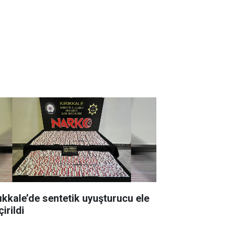
rıkkale’de sentetik uyuşturucu ele
irildi