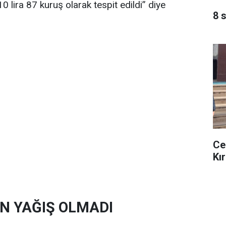
 lira 87 kuruş olarak tespit edildi” diye
8 
Ce
Kır
EN YAĞIŞ OLMADI