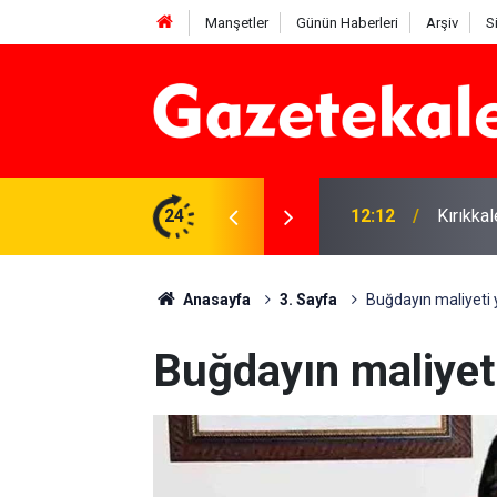
Manşetler
Günün Haberleri
Arşiv
S
 karşı denetimler artırıldı
24
12:12
Kırıkka
Anasayfa
3. Sayfa
Buğdayın maliyeti 
Buğdayın maliyeti