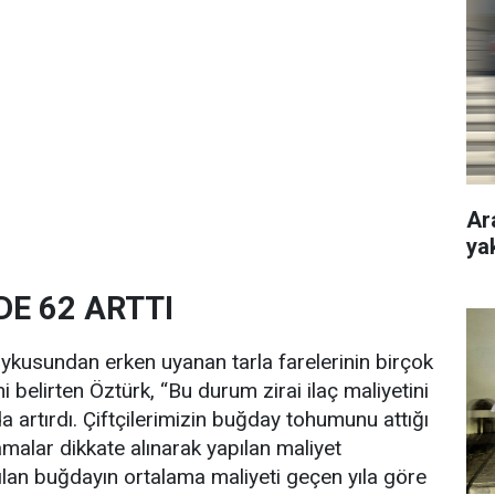
Ar
ya
DE 62 ARTTI
ış uykusundan erken uyanan tarla farelerinin birçok
ğini belirten Öztürk, “Bu durum zirai ilaç maliyetini
 artırdı. Çiftçilerimizin buğday tohumunu attığı
lar dikkate alınarak yapılan maliyet
ılan buğdayın ortalama maliyeti geçen yıla göre