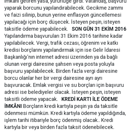
imkânı getiren yasa, yürürlüğe girdi. Vatandaş, başvuru
yaparak borcunu yapılandırabilecek. Gecikme zammı
ve faizi silinip, bunun yerine enflasyon güncellemesi
yapılacağı için borç düşecek. İsteyen peşin, isteyen
taksitle ödeme yapabilecek.
SON GÜN 31 EKİM 2016
Yapılandırma başvuruları 31 Ekim 2016 tarihine kadar
yapılabilecek. Vergi, trafik cezası, öğrenim ve katkı
kredisi borçlarını yapılandırmak için ise Gelir İdaresi
Başkanlığı'nın internet adresi üzerinden ya da bağlı
olunan vergi dairesine şahsen veya posta yoluyla
başvuru yapılabilecek. Birden fazla vergi dairesine
borcu olanlar her bir vergi dairesine ayrı ayrı
başvuracak. Emlak vergisi ve su borçları için başvuru
adresi ise belediyeler olacak. İsteyen peşin, isteyen
taksitli ödeme yapacak.
KREDİ KARTI İLE ÖDEME
İMKÂNI
Borçların kredi kartıyla peşin ya da taksitle
ödenmesi mümkün. Kredi kartıyla ödeme yapıldığında,
işlem tarihi itibariyle borç ödenmiş olacak.. Kredi
kartıyla bir veya birden fazla taksit ödenebilecek.