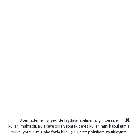
Yayınlanma:
07 Ağustos 2026 Cuma 11:08
Gazetekale.com
Haber Merkezi
Kırıkkale Belediye Başkanı Ahmet Önal, Çalılıöz
Mahallesi'nde vatandaşlarla bir araya gelerek talep
ve önerileri dinledi. Önal, çözüm odaklı
belediyecilik anlayışıyla çalışmaların süreceğini
Sitemizden en iyi şekilde faydalanabilmeniz için çerezler
vurguladı.
kullanılmaktadır. Bu siteye giriş yaparak çerez kullanımını kabul etmiş
bulunuyorsunuz. Daha fazla bilgi için
Çerez politikamıza
tıklayınız.