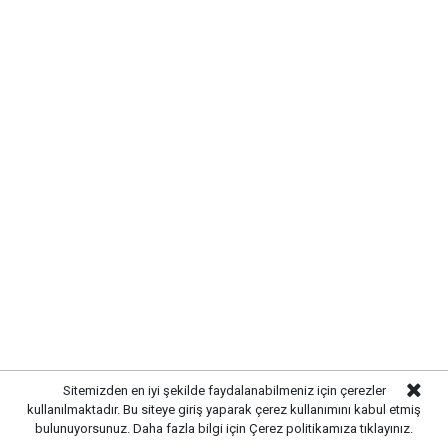
Başkan Ahmet Önal, Çalılıöz
Mahallesi’nde vatandaşların taleplerini
yerinde dinledi
Yayınlanma:
07 Ağustos 2026 Cuma 11:08
Sitemizden en iyi şekilde faydalanabilmeniz için çerezler
kullanılmaktadır. Bu siteye giriş yaparak çerez kullanımını kabul etmiş
bulunuyorsunuz. Daha fazla bilgi için
Çerez politikamıza
tıklayınız.
Gazetekale.com
Haber Merkezi