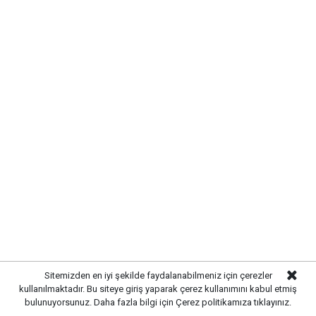
Etiketler :
Anahtar Parti haberleri
Sitemizden en iyi şekilde faydalanabilmeniz için çerezler
kullanılmaktadır. Bu siteye giriş yaparak çerez kullanımını kabul etmiş
bulunuyorsunuz. Daha fazla bilgi için
Çerez politikamıza
tıklayınız.
Gelişmelerden haberdar olmak