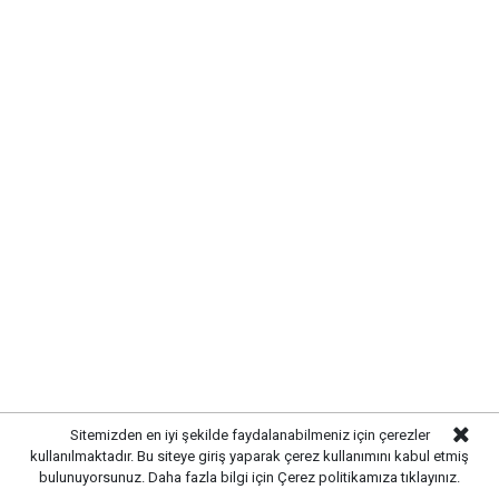
Kırıkkale Belediyesi,
kent genelinde sürdürdüğü
altyapı yatırımlarına aralıksız devam ediyor. Bu
kapsamda
Çalılıöz Mahallesi'nde
bulunan sokakta
yürütülen altyapı çalışmaları tamamlanırken, uzun
yıllardır ihtiyaç duyulan yenileme işlemleri de başarıyla
sonuçlandırıldı.
Sitemizden en iyi şekilde faydalanabilmeniz için çerezler
kullanılmaktadır. Bu siteye giriş yaparak çerez kullanımını kabul etmiş
bulunuyorsunuz. Daha fazla bilgi için
Çerez politikamıza
tıklayınız.