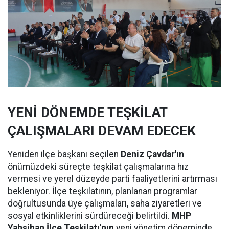
YENİ DÖNEMDE TEŞKİLAT
ÇALIŞMALARI DEVAM EDECEK
Yeniden ilçe başkanı seçilen
Deniz Çavdar'ın
önümüzdeki süreçte teşkilat çalışmalarına hız
vermesi ve yerel düzeyde parti faaliyetlerini artırması
bekleniyor. İlçe teşkilatının, planlanan programlar
doğrultusunda üye çalışmaları, saha ziyaretleri ve
sosyal etkinliklerini sürdüreceği belirtildi.
MHP
Yahşihan İlçe Teşkilatı'nın
yeni yönetim döneminde