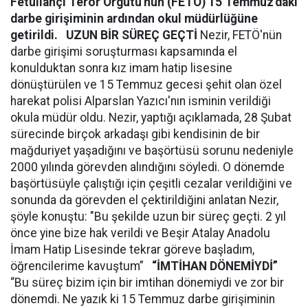
Fetullahçı Terör Örgütü'nün (FETÖ) 15 Temmuz'daki
darbe girişiminin ardından okul müdürlüğüne
getirildi.
UZUN BİR SÜREÇ GEÇTİ
Nezir, FETÖ'nün
darbe girişimi soruşturması kapsamında el
konulduktan sonra kız imam hatip lisesine
dönüştürülen ve 15 Temmuz gecesi şehit olan özel
harekat polisi Alparslan Yazıcı'nın isminin verildiği
okula müdür oldu. Nezir, yaptığı açıklamada, 28 Şubat
sürecinde birçok arkadaşı gibi kendisinin de bir
mağduriyet yaşadığını ve başörtüsü sorunu nedeniyle
2000 yılında görevden alındığını söyledi. O dönemde
başörtüsüyle çalıştığı için çeşitli cezalar verildiğini ve
sonunda da görevden el çektirildiğini anlatan Nezir,
şöyle konuştu: "Bu şekilde uzun bir süreç geçti. 2 yıl
önce yine bize hak verildi ve Beşir Atalay Anadolu
İmam Hatip Lisesinde tekrar göreve başladım,
öğrencilerime kavuştum”
“İMTİHAN DÖNEMİYDİ”
“Bu süreç bizim için bir imtihan dönemiydi ve zor bir
dönemdi. Ne yazık ki 15 Temmuz darbe girişiminin