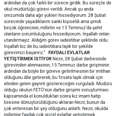
ardından da çok farklı bir sürece girdik. Bu süreçte de
okul müdürlüğü görevi verildi. Ancak şu anda
omzumda daha ağır yükleri hissediyorum. 28 Şubat
sürecinde yaşadıklarım sanki kişiseldi ama şimdi
birçok öğrencinin, milletin ve 15 Temmuz'da şehit
olanların sorumluluğunu hissediyorum. İnşallah onları
utandırmayız. Aldığım görev iadeiitibar şeklinde oldu.
İnşallah biz de bu iadeiitibara layık bir şekilde
görevimizi başarırız."
FAYDALI EVLATLAR
YETİŞTİRMEK İSTİYOR
Nezir, 28 Şubat darbesinde
görevinden alınmasının, 15 Temmuz darbe girişiminin
ardından da böyle bir göreve getirilmesinin bir imtihan
olduğunu dile getirerek, bu fırsata layık olmak için
elinden gelen gayreti göstereceğini vurguladı. Müdürü
olduğu okulun FETÖ'nün darbe girişimi soruşturması
kapsamında el konulduktan sonra kız imam hatip
lisesine dönüştürüldüğünü aktaran Nezir, bunun da
çok enteresan bir şey olduğunu anlattı. Nezir, okulda
milletine faydalı çok güzel evlatlar yetiştirmek