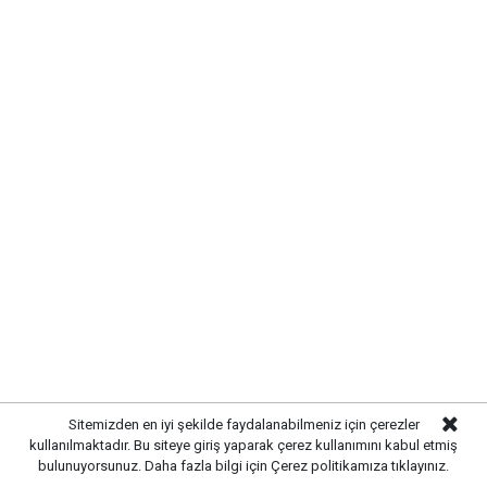
Yayınlanma:
07 Ağustos 2026 Cuma 13:07
Gazetekale.com
Haber Merkezi
Kırıkkale’de hayvan sağlığını tehdit eden hastalıklara
karşı önlemler artırıldı. Tarım ve hayvancılık
alanında güvenliği sağlamak amacıyla ekipler
tarafından denetim ve kontrol çalışmaları
yoğunlaştırıldı.
Sitemizden en iyi şekilde faydalanabilmeniz için çerezler
kullanılmaktadır. Bu siteye giriş yaparak çerez kullanımını kabul etmiş
bulunuyorsunuz. Daha fazla bilgi için
Çerez politikamıza
tıklayınız.