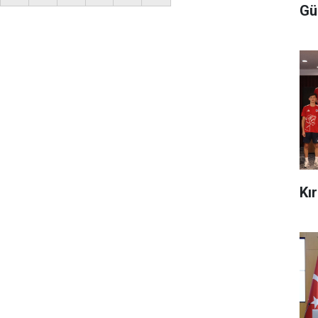
Gü
Kı