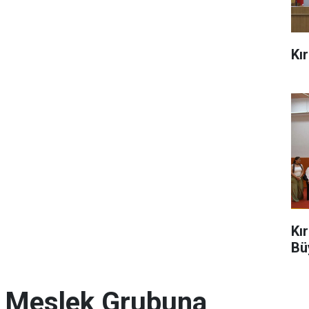
Kı
Kı
Bü
. Meslek Grubuna