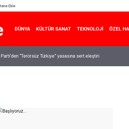
itene Ekle
DÜNYA
KÜLTÜR SANAT
TEKNOLOJI
ÖZEL H
 Parti’den “Terörsüz Türkiye” yasasına sert eleştiri