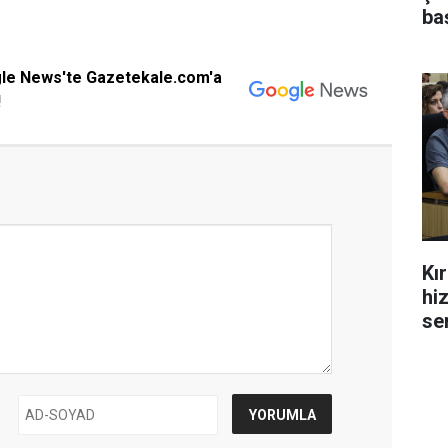
ba
gle News'te Gazetekale.com'a
!
Kı
hi
se