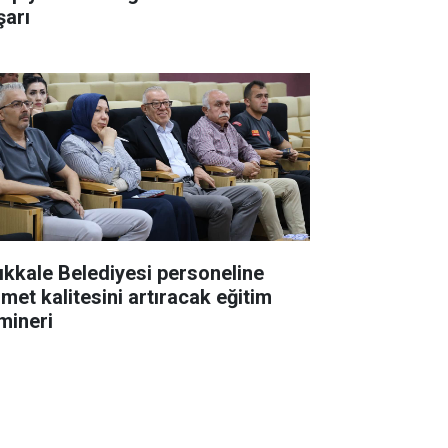
şarı
rıkkale Belediyesi personeline
zmet kalitesini artıracak eğitim
mineri