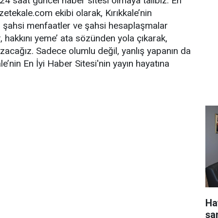
 24 saat güncel haber sitesi olmaya talibiz. En
azetekale.com ekibi olarak, Kırıkkale’nin
en, şahsi menfaatler ve şahsi hesaplaşmalar
r, hakkını yeme’ ata sözünden yola çıkarak,
azacağız. Sadece olumlu değil, yanlış yapanın da
le’nin En İyi Haber Sitesi'nin yayın hayatına
Ha
şa