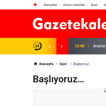
Manşetler
Günün Haberleri
Arşiv
S
na Beyaz Listeden aday
24
13:48
Anahtar
Anasayfa
Spor
Başlıyoruz…
Başlıyoruz…