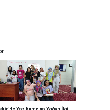
or
skin’de Yaz Kampına Yoğun İlgi!