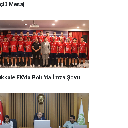
çlü Mesaj
rıkkale FK'da Bolu'da İmza Şovu