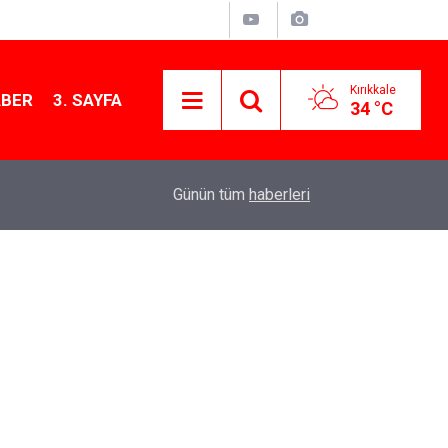
Kırıkkale
ABER
3. SAYFA
34 °C
13:07
Kırıkkale’de hayvan hastalıklarına karşı denetimler
Günün tüm
haberleri