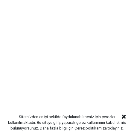
TRAFİKTE KISA SÜRELİ AKSAMA
YAŞANDI
Kaza
nedeniyle yolun ilgili bölümünde trafik kontrollü
olarak sağlanırken, polis ekipleri bölgede güvenlik
önlemleri aldı. Hasar gören kamyon ve çekicinin
Sitemizden en iyi şekilde faydalanabilmeniz için çerezler
kaldırılmasının ardından trafik akışı normale döndü.
kullanılmaktadır. Bu siteye giriş yaparak çerez kullanımını kabul etmiş
bulunuyorsunuz. Daha fazla bilgi için
Çerez politikamıza
tıklayınız.