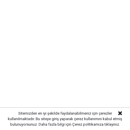
Etiketler :
Makine ve Kimya Endüstrisi haberleri
Gelişmelerden haberdar olmak
için Google News'te
Gazetekale.com'a abone olun!
HABERE
YORUM KAT
Sitemizden en iyi şekilde faydalanabilmeniz için çerezler
kullanılmaktadır. Bu siteye giriş yaparak çerez kullanımını kabul etmiş
bulunuyorsunuz. Daha fazla bilgi için
Çerez politikamıza
tıklayınız.