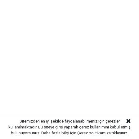
Mahallesi’nde vatandaşların taleplerini
yerinde dinledi
Yayınlanma:
07 Ağustos 2026 Cuma 11:08
Sitemizden en iyi şekilde faydalanabilmeniz için çerezler
kullanılmaktadır. Bu siteye giriş yaparak çerez kullanımını kabul etmiş
Gazetekale.com
Haber Merkezi
bulunuyorsunuz. Daha fazla bilgi için
Çerez politikamıza
tıklayınız.