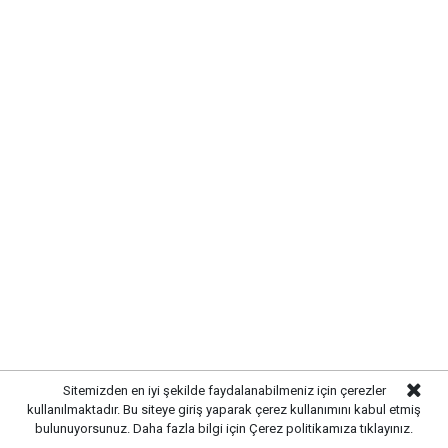
SIRADA YOL VE ÇEVRE
Sitemizden en iyi şekilde faydalanabilmeniz için çerezler
DÜZENLEMESİ VAR
kullanılmaktadır. Bu siteye giriş yaparak çerez kullanımını kabul etmiş
bulunuyorsunuz. Daha fazla bilgi için
Çerez politikamıza
tıklayınız.
Altyapı çalışmalarının tamamlanmasının ardından