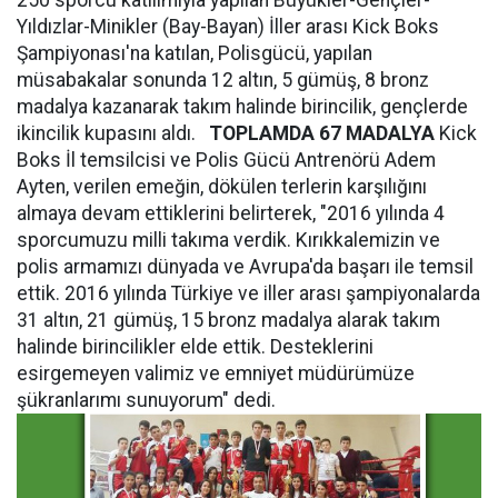
250 sporcu katılımıyla yapılan Büyükler-Gençler-
Yıldızlar-Minikler (Bay-Bayan) İller arası Kick Boks
Şampiyonası'na katılan, Polisgücü, yapılan
müsabakalar sonunda 12 altın, 5 gümüş, 8 bronz
madalya kazanarak takım halinde birincilik, gençlerde
ikincilik kupasını aldı.
TOPLAMDA 67 MADALYA
Kick
Boks İl temsilcisi ve Polis Gücü Antrenörü Adem
Ayten, verilen emeğin, dökülen terlerin karşılığını
almaya devam ettiklerini belirterek, "2016 yılında 4
sporcumuzu milli takıma verdik. Kırıkkalemizin ve
polis armamızı dünyada ve Avrupa'da başarı ile temsil
ettik. 2016 yılında Türkiye ve iller arası şampiyonalarda
31 altın, 21 gümüş, 15 bronz madalya alarak takım
halinde birincilikler elde ettik. Desteklerini
esirgemeyen valimiz ve emniyet müdürümüze
şükranlarımı sunuyorum" dedi.