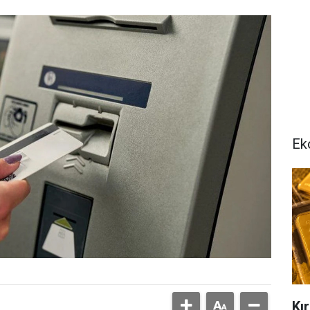
Ek
Kır