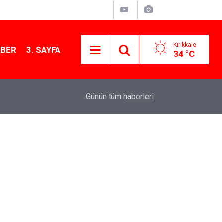
Kırıkkale
ABER
3. SAYFA
34 °C
11:21
MKE’nin Yerli Savunma Teknolojileri Dünya Sah
Günün tüm
haberleri