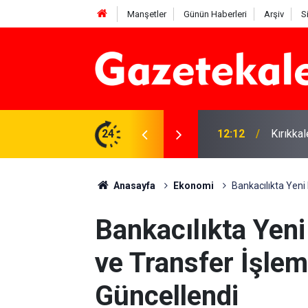
Manşetler
Günün Haberleri
Arşiv
S
 karşı denetimler artırıldı
24
12:12
Kırıkka
Anasayfa
Ekonomi
Bankacılıkta Yeni
Bankacılıkta Yen
ve Transfer İşlem
Güncellendi