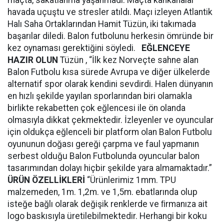
maçta, sakatlanma yaşanmadı. Maçta kahkahalar
havada uçuştu ve stresler atıldı. Maçı izleyen Atlantik
Halı Saha Ortaklarından Hamit Tüzün, iki takımada
başarılar diledi. Balon futbolunu herkesin ömründe bir
kez oynaması gerektiğini söyledi.
EĞLENCEYE
HAZIR OLUN
Tüzün , “İlk kez Norveçte sahne alan
Balon Futbolu kısa sürede Avrupa ve diğer ülkelerde
alternatif spor olarak kendini sevdirdi. Halen dünyanın
en hızlı şekilde yayılan sporlarından biri olamakla
birlikte rekabetten çok eğlencesi ile ön olanda
olmasıyla dikkat çekmektedir. İzleyenler ve oyuncular
için oldukça eğlenceli bir platform olan Balon Futbolu
oyununun doğası gereği çarpma ve faul yapmanın
serbest olduğu Balon Futbolunda oyuncular balon
tasarımından dolayı hiçbir şekilde yara almamaktadır.”
ÜRÜN ÖZELLİKLERİ
“Ürünlerimiz 1mm. TPU
malzemeden, 1m. 1,2m. ve 1,5m. ebatlarında olup
isteğe bağlı olarak değişik renklerde ve ﬁrmanıza ait
logo baskısıyla üretilebilmektedir. Herhangi bir koku