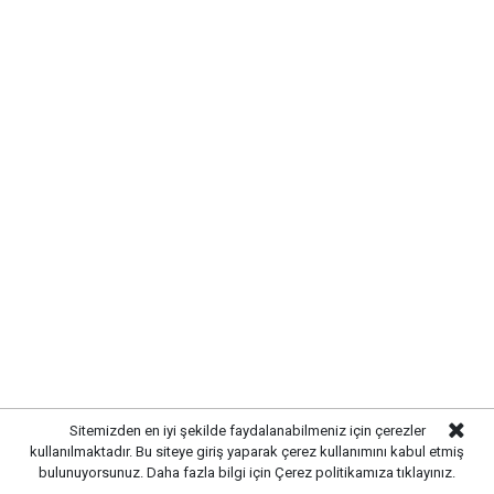
teşekkür etti. İlçede sürdürülen bu tür saha
ziyaretlerinin, vatandaşlarla doğrudan iletişim
kurulmasına ve çözüm odaklı çalışmaların
geliştirilmesine katkı sağladığı ifade edildi.
Bahşılı'da gerçekleştirilen esnaf buluşmasının, yerel
ticaretin güçlendirilmesi ve esnafla kamu arasındaki
iletişimin artırılması açısından önemli bir adım olduğu
belirtilirken, benzer ziyaretlerin önümüzdeki süreçte
de devam edeceği kaydedildi.
Sitemizden en iyi şekilde faydalanabilmeniz için çerezler
kullanılmaktadır. Bu siteye giriş yaparak çerez kullanımını kabul etmiş
bulunuyorsunuz. Daha fazla bilgi için
Çerez politikamıza
tıklayınız.