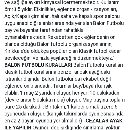
ve sağlığa aykırı kimyasal içermemektedir. Kullanım
ömrü 5 yıldır. Etkinlikler, eğlence organi- zasyonları,
Açık/Kapalı çim alan, halı saha ve kapalı spor salonu
uygulanabildiği alanlar arasında yer alan Balon Futbolu
bay ve bayanlar tarafından rahatlıkla
oynanabilmektedir. Rekabetten çok eğlencenin ön
planda olduğu Balon futbolu organizasyonlarının,
Kırıkkale’de oldukça popüler olan Klasik futbol kadar
sevileceğini ve hızla yayılacağını düşünmekteyiz.”
BALON FUTBOLU KURALLARI
Balon Futbolu kuralları
klasik futbol kurallarına benzer ancak aşağıdaki
istisnlar dışında; Balon futbolunda rekabet değil
eğlence ön plandadır. Takımlar bay/bayan karışık
olablir. 1 maç 2 yarıdan oluşur, her yarı 10 dakikadan
(devre arası 5 dakika mola) oluşur. Maç başına toplam
süre 25 dakikadır. Bir takım, 1 kaleci olmak üzere 6
oyuncudan oluşur. (karışık takımlarda oyun esnasında
en az 2 bayan oyuncu yer almalıdır)
CEZALAR AYAK
İLE YAPILIR
Oyuncu değişikliğinde sınırlama yoktur.