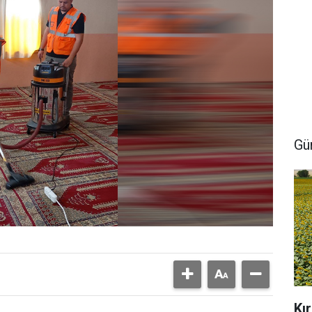
Gü
Kı