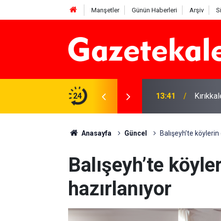
Manşetler
Günün Haberleri
Arşiv
S
 Deniz Çavdar başkan seçildi
24
13:41
Kırıkka
Anasayfa
Güncel
Balışeyh’te köylerin
Balışeyh’te köyle
hazırlanıyor