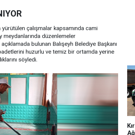
NIYOR
an yürütülen çalışmalar kapsamında cami
 köy meydanlarında düzenlemeler
da açıklamada bulunan Balışeyh Belediye Başkanı
adetlerini huzurlu ve temiz bir ortamda yerine
klarını söyledi.
Kı
Ağ