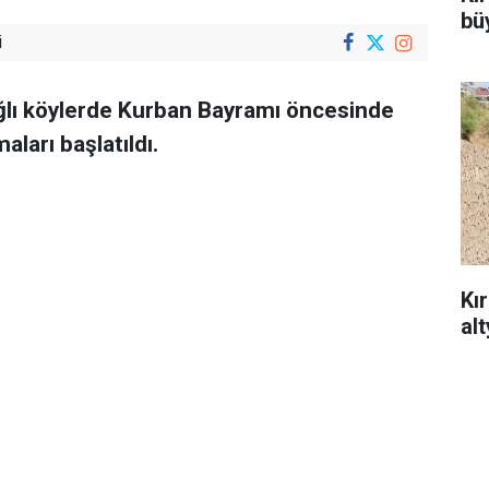
büy
i
bağlı köylerde Kurban Bayramı öncesinde
ları başlatıldı.
Kı
al