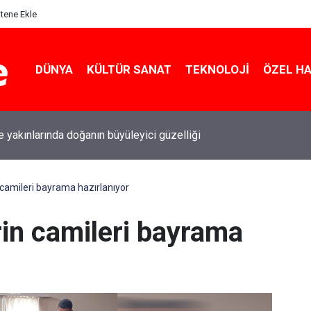
itene Ekle
DÜNYA
KÜLTÜR SANAT
TEKNOLOJI
ÖZEL H
le yakınlarında doğanın büyüleyici güzelliği
 camileri bayrama hazırlanıyor
rin camileri bayrama