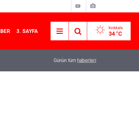
Kırıkkale
ABER
3. SAYFA
34 °C
12:26
Kırıkkale Çalılıöz Mahallesi'nde altyapı çalışma
Günün tüm
haberleri