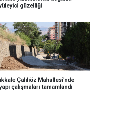
üleyici güzelliği
rıkkale Çalılıöz Mahallesi'nde
tyapı çalışmaları tamamlandı