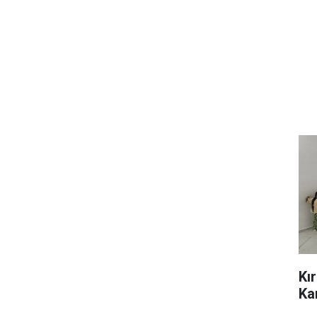
Kı
Ka