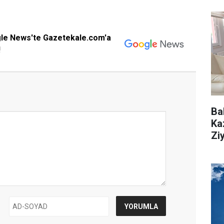
gle News'te Gazetekale.com'a
!
Ba
Ka
Zi