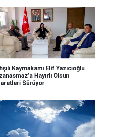
hşılı Kaymakamı Elif Yazıcıoğlu
zanasmaz’a Hayırlı Olsun
yaretleri Sürüyor