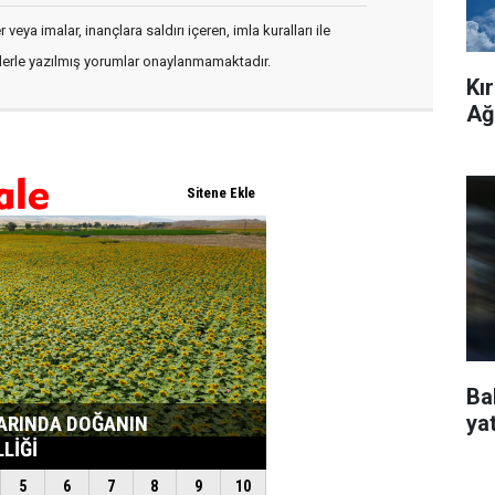
veya imalar, inançlara saldırı içeren, imla kuralları ile
flerle yazılmış yorumlar onaylanmamaktadır.
Kı
Ağ
Ba
ya