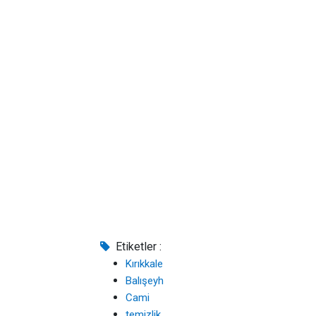
Etiketler :
Kırıkkale
Balışeyh
Cami
temizlik