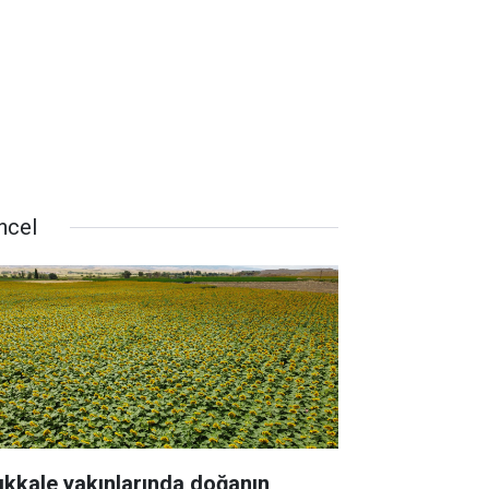
ncel
rıkkale yakınlarında doğanın