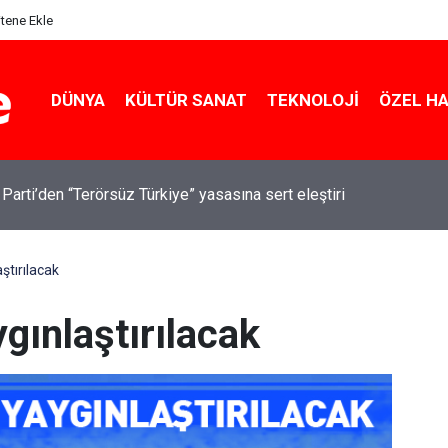
itene Ekle
DÜNYA
KÜLTÜR SANAT
TEKNOLOJI
ÖZEL H
 Parti’den “Terörsüz Türkiye” yasasına sert eleştiri
ştırılacak
ygınlaştırılacak