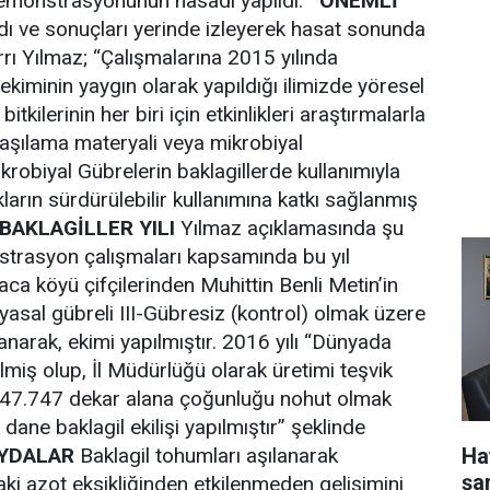
demonstrasyonunun hasadı yapıldı.
ÖNEMLİ
 ve sonuçları yerinde izleyerek hasat sonunda
rı Yılmaz; “Çalışmalarına 2015 yılında
ekiminin yaygın olarak yapıldığı ilimizde yöresel
kilerinin her biri için etkinlikleri araştırmalarla
e aşılama materyali veya mikrobiyal
krobiyal Gübrelerin baklagillerde kullanımıyla
rın sürdürülebilir kullanımına katkı sağlanmış
BAKLAGİLLER YILI
Yılmaz açıklamasında şu
nstrasyon çalışmaları kapsamında bu yıl
ca köyü çifçilerinden Muhittin Benli Metin’in
myasal gübreli III-Gübresiz (kontrol) olmak üzere
lanarak, ekimi yapılmıştır. 2016 yılı “Dünyada
ilmiş olup, İl Müdürlüğü olarak üretimi teşvik
a 47.747 dekar alana çoğunluğu nohut olmak
ane baklagil ekilişi yapılmıştır” şeklinde
Ha
AYDALAR
Baklagil tohumları aşılanarak
şa
aki azot eksikliğinden etkilenmeden gelişimini