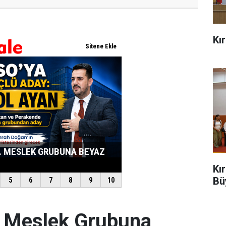
Kı
Kı
Bü
. Meslek Grubuna