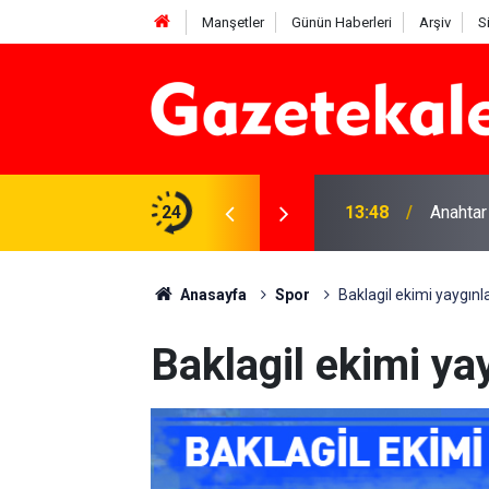
Manşetler
Günün Haberleri
Arşiv
S
na Beyaz Listeden aday
24
13:48
Anahtar
Anasayfa
Spor
Baklagil ekimi yaygınla
Baklagil ekimi ya