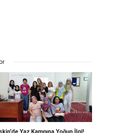
or
skin’de Yaz Kampına Yoğun İlgi!