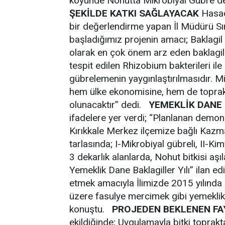
köyünde Nohutta Mikrobiyal Gübre 
ŞEKİLDE KATKI SAĞLAYACAK
Hasadı
bir değerlendirme yapan İl Müdürü Sır
başladığımız projenin amacı; Baklagil 
olarak en çok önem arz eden baklagil bit
tespit edilen Rhizobium bakterileri il
gübrelemenin yaygınlaştırılmasıdır. Mi
hem ülke ekonomisine, hem de toprakla
olunacaktır” dedi.
YEMEKLİK DANE 
ifadelere yer verdi; “Planlanan demo
Kırıkkale Merkez ilçemize bağlı Kazma
tarlasında; I-Mikrobiyal gübreli, II-Ki
3 dekarlık alanlarda, Nohut bitkisi aşı
Yemeklik Dane Baklagiller Yılı” ilan ed
etmek amacıyla İlimizde 2015 yılınd
üzere fasulye mercimek gibi yemeklik d
konuştu.
PROJEDEN BEKLENEN F
ekildiğinde; Uygulamayla bitki toprakt