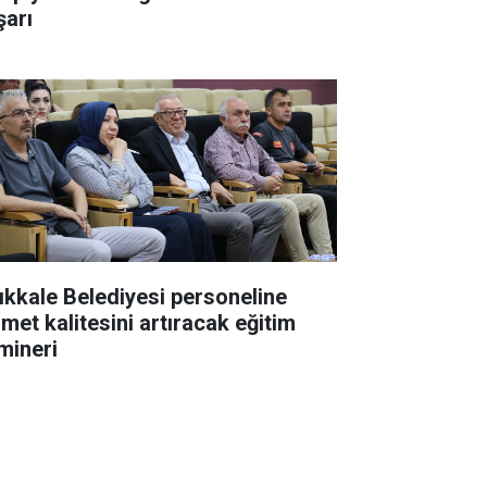
şarı
rıkkale Belediyesi personeline
zmet kalitesini artıracak eğitim
mineri