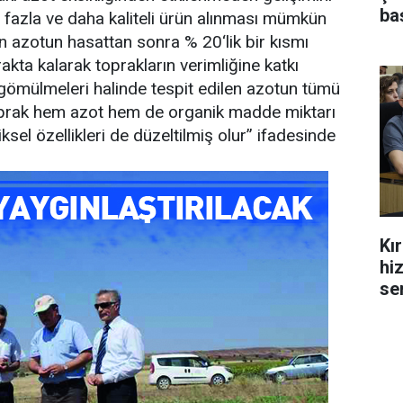
ba
 fazla ve daha kaliteli ürün alınması mümkün
en azotun hasattan sonra % 20‘lik bir kısmı
rakta kalarak toprakların verimliğine katkı
 gömülmeleri halinde tespit edilen azotun tümü
toprak hem azot hem de organik madde miktarı
sel özellikleri de düzeltilmiş olur” ifadesinde
Kı
hi
se