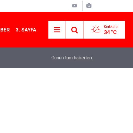
Kırıkkale
ABER
3. SAYFA
34 °C
13:07
Kırıkkale’de hayvan hastalıklarına karşı denetimler
Günün tüm
haberleri