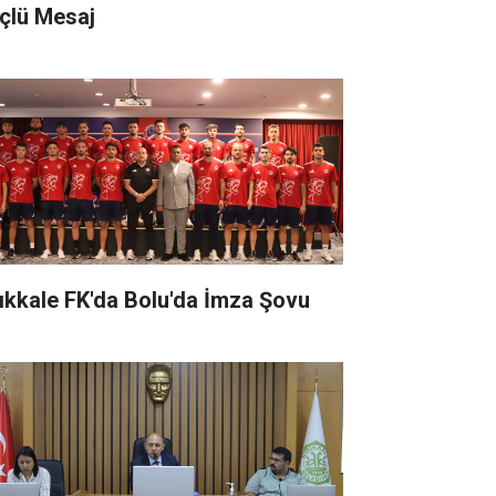
çlü Mesaj
rıkkale FK'da Bolu'da İmza Şovu