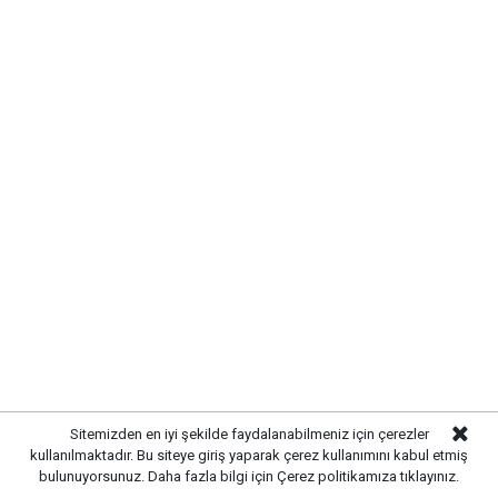
KIRIKKALE’DE HAYVAN SAĞLIĞI
Sitemizden en iyi şekilde faydalanabilmeniz için çerezler
İÇİN ÖNLEMLER ARTIRILDI
kullanılmaktadır. Bu siteye giriş yaparak çerez kullanımını kabul etmiş
bulunuyorsunuz. Daha fazla bilgi için
Çerez politikamıza
tıklayınız.