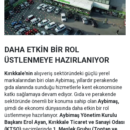
DAHA ETKİN BİR ROL
ÜSTLENMEYE HAZIRLANIYOR
Kırıkkale'nin
alışveriş sektöründeki güçlü yerel
markalarından biri olan Aybimaş, yıllardır perakende
gıda alanında sunduğu hizmetlerle kent ekonomisine
katkı sağlamaya devam ediyor. Gıda ve perakende
sektöründe önemli bir konuma sahip olan
Aybimaş,
şimdi de ekonomi dünyasında daha etkin bir rol
üstlenmeye hazırlanıyor.
Aybimaş Yönetim Kurulu
Başkanı Erol Ayan,
Kırıkkale Ticaret ve Sanayi Odası
(KTSO)
seçimlerinde
1. Meslek Grubu (Toptan ve