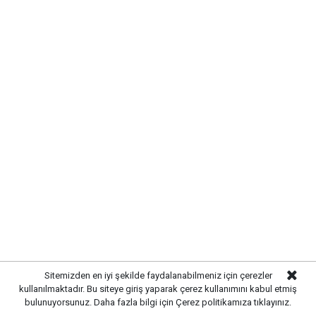
06.00: 18°C
09.00: 24°C
12.00: 29°C
15.00: 31°C
18.00: 30°C
21.00: 27°C
Rüzgarın kuzey ve kuzeydoğu yönlerinden hafif,
Sitemizden en iyi şekilde faydalanabilmeniz için çerezler
zaman zaman orta kuvvette esmesi bekleniyor. Yağış
kullanılmaktadır. Bu siteye giriş yaparak çerez kullanımını kabul etmiş
bulunuyorsunuz. Daha fazla bilgi için
Çerez politikamıza
tıklayınız.
ihtimali ise oldukça düşük seviyede bulunuyor.