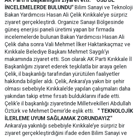
AK Parti İl Başkanlığını ziyaret etti.
"OSB’DE
İNCELEMELERDE BULUNDU"
Bilim Sanayi ve Teknoloji
Bakan Yardımcısı Hasan Ali Çelik Kırıkkale’ye sürpriz
ziyaret gerçekleştirdi. Organize Sanayi Bölgesinde
güneş enerjisi paneli üretimi yapan bir firmada
incelemelerde bulunan Bakan Yardımcısı Hasan Ali
Çelik daha sonra Vali Mehmet İlker Haktankaçmaz ve
Kırıkkale Belediye Başkanı Mehmet Saygılı’yı
makamında ziyaret etti. Son olarak AK Parti Kırıkkale İl
Başkanlığını ziyaret ederek teşkilatla bir araya gelen
Çelik, il başkanlığı tarafından yürütülen faaliyetler
hakkında bilgiler aldı. Çelik, Ankara’ya yakın bir şehir
olması sebebiyle Kırıkkale’de yapılan çalışmaları daha
yakından takip etme fırsatı bulduklarını ifade etti.
Çelik’e il başkanlığı ziyaretinde Milletvekilleri Abdullah
Öztürk ve Mehmet Demir’de eşlik etti.
" TEKNOLOJİK
İLERLEME UYUM SAĞLAMAK ZORUNDAYIZ"
Ankara’ya yakınlığı sebebiyle Kırıkkale’ye sürpriz bir
ziyaret gerçekleştirdiğini ifade eden Bilim Sanayi ve