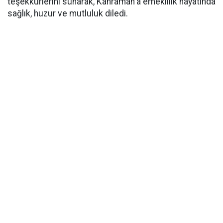
teşekkürlerini sunarak, Kahraman'a emeklilik hayatında
sağlık, huzur ve mutluluk diledi.