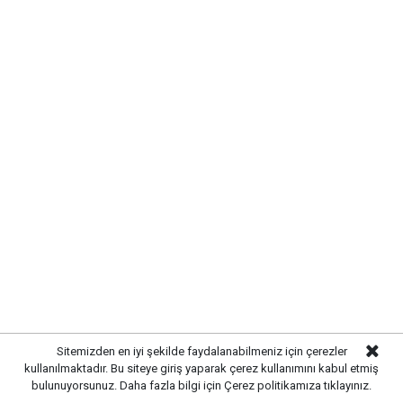
UYARI:
Küfür, hakaret, rencide edici cümleler veya imalar, inançlara saldırı
içeren, imla kuralları ile yazılmamış,
Türkçe karakter kullanılmayan ve büyük harflerle yazılmış yorumlar
onaylanmamaktadır.
Sitemizden en iyi şekilde faydalanabilmeniz için çerezler
kullanılmaktadır. Bu siteye giriş yaparak çerez kullanımını kabul etmiş
bulunuyorsunuz. Daha fazla bilgi için
Çerez politikamıza
tıklayınız.