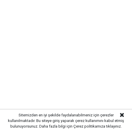
06.00: 18°C
09.00: 24°C
12.00: 29°C
15.00: 31°C
18.00: 30°C
Sitemizden en iyi şekilde faydalanabilmeniz için çerezler
kullanılmaktadır. Bu siteye giriş yaparak çerez kullanımını kabul etmiş
21.00: 27°C
bulunuyorsunuz. Daha fazla bilgi için
Çerez politikamıza
tıklayınız.