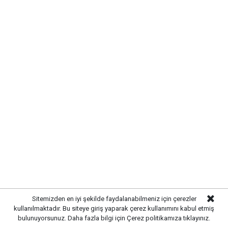
SÜRÜCÜ SAĞLIK EKİPLERİNCE
HASTANEYE KALDIRILDI
Sitemizden en iyi şekilde faydalanabilmeniz için çerezler
Kırıkkale'de
yaşanan trafik kazası, bölgede kısa süreli
kullanılmaktadır. Bu siteye giriş yaparak çerez kullanımını kabul etmiş
paniğe neden oldu. Edinilen bilgilere göre seyir
bulunuyorsunuz. Daha fazla bilgi için
Çerez politikamıza
tıklayınız.