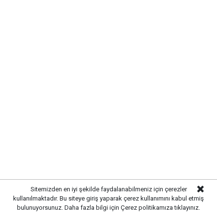
Yayınlanma:
07 Ağustos 2026 Cuma 11:08
Gazetekale.com
Haber Merkezi
Kırıkkale Belediye Başkanı Ahmet Önal, Çalılıöz
Mahallesi'nde vatandaşlarla bir araya gelerek talep
ve önerileri dinledi. Önal, çözüm odaklı
belediyecilik anlayışıyla çalışmaların süreceğini
vurguladı.
Sitemizden en iyi şekilde faydalanabilmeniz için çerezler
kullanılmaktadır. Bu siteye giriş yaparak çerez kullanımını kabul etmiş
bulunuyorsunuz. Daha fazla bilgi için
Çerez politikamıza
tıklayınız.