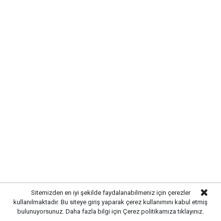
Yayınlanma:
07 Ağustos 2026 Cuma 13:07
Gazetekale.com
Haber Merkezi
Kırıkkale’de hayvan sağlığını tehdit eden hastalıklara
karşı önlemler artırıldı. Tarım ve hayvancılık
Sitemizden en iyi şekilde faydalanabilmeniz için çerezler
kullanılmaktadır. Bu siteye giriş yaparak çerez kullanımını kabul etmiş
alanında güvenliği sağlamak amacıyla ekipler
bulunuyorsunuz. Daha fazla bilgi için
Çerez politikamıza
tıklayınız.
tarafından denetim ve kontrol çalışmaları