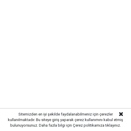
Kırıkkale’de hayvan hastalıklarına
karşı denetimler artırıldı
Sitemizden en iyi şekilde faydalanabilmeniz için çerezler
Yayınlanma:
07 Ağustos 2026 Cuma 13:07
kullanılmaktadır. Bu siteye giriş yaparak çerez kullanımını kabul etmiş
bulunuyorsunuz. Daha fazla bilgi için
Çerez politikamıza
tıklayınız.