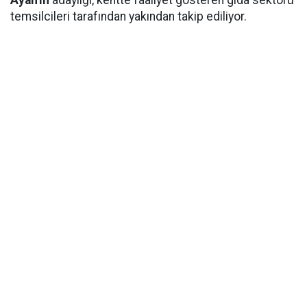
Ayan'ın
adaylığı, kentte faaliyet gösteren gıda sektörü
temsilcileri tarafından yakından takip ediliyor.