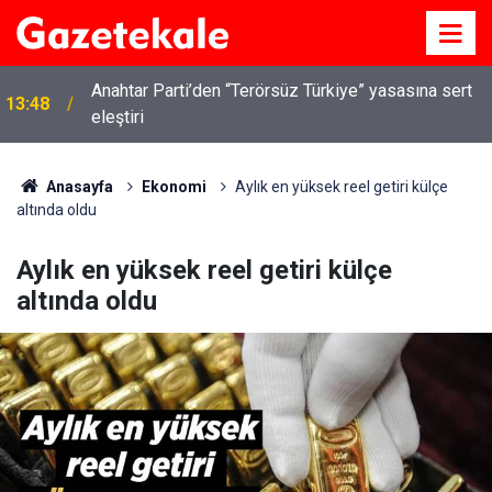
Kırıkkale’de hayvan hastalıklarına karşı denetimler
13:07
artırıldı
Anasayfa
Ekonomi
Aylık en yüksek reel getiri külçe
altında oldu
Aylık en yüksek reel getiri külçe
altında oldu