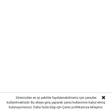
Kırıkkale’de hayvan hastalıklarına
karşı denetimler artırıldı
Sitemizden en iyi şekilde faydalanabilmeniz için çerezler
kullanılmaktadır. Bu siteye giriş yaparak çerez kullanımını kabul etmiş
bulunuyorsunuz. Daha fazla bilgi için
Çerez politikamıza
tıklayınız.
Yayınlanma:
07 Ağustos 2026 Cuma 13:07