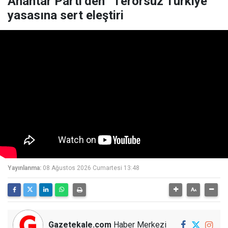
Anahtar Parti’den “Terörsüz Türkiye”
yasasına sert eleştiri
Yayınlanma:
08 Ağustos 2026 Cumartesi 13:48
Gazetekale.com
Haber Merkezi