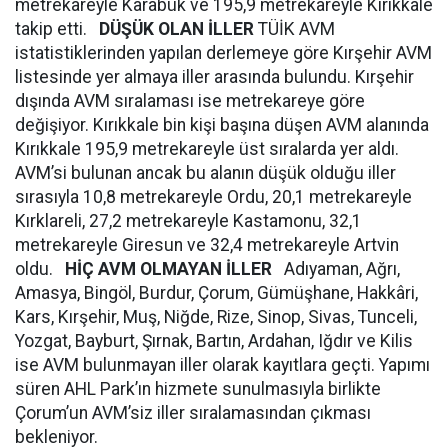
metrekareyle Karabük ve 195,9 metrekareyle Kırıkkale
takip etti.
DÜŞÜK OLAN İLLER
TÜİK AVM
istatistiklerinden yapılan derlemeye göre Kırşehir AVM
listesinde yer almaya iller arasında bulundu. Kırşehir
dışında AVM sıralaması ise metrekareye göre
değişiyor. Kırıkkale bin kişi başına düşen AVM alanında
Kırıkkale 195,9 metrekareyle üst sıralarda yer aldı.
AVM’si bulunan ancak bu alanın düşük olduğu iller
sırasıyla 10,8 metrekareyle Ordu, 20,1 metrekareyle
Kırklareli, 27,2 metrekareyle Kastamonu, 32,1
metrekareyle Giresun ve 32,4 metrekareyle Artvin
oldu.
HİÇ AVM OLMAYAN İLLER
Adıyaman, Ağrı,
Amasya, Bingöl, Burdur, Çorum, Gümüşhane, Hakkâri,
Kars, Kırşehir, Muş, Niğde, Rize, Sinop, Sivas, Tunceli,
Yozgat, Bayburt, Şırnak, Bartın, Ardahan, Iğdır ve Kilis
ise AVM bulunmayan iller olarak kayıtlara geçti. Yapımı
süren AHL Park’ın hizmete sunulmasıyla birlikte
Çorum’un AVM’siz iller sıralamasından çıkması
bekleniyor.