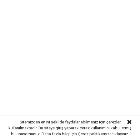
Rüzgarın kuzey ve kuzeydoğu yönlerinden hafif,
zaman zaman orta kuvvette esmesi bekleniyor. Yağış
ihtimali ise oldukça düşük seviyede bulunuyor.
HAFTA BOYUNCA SICAKLIK
DEVAM EDECEK
Meteoroloji'nin tahminlerine göre Kırıkkale'de
önümüzdeki günlerde de sıcak hava etkisini
sürdürecek. Hafta boyunca gündüz sıcaklıklarının 32-
32 derece bandında seyretmesi beklenirken, kent
genelinde önemli bir yağış beklenmiyor. Uzmanlar,
özellikle öğle saatlerinde güneş çarpmasına karşı
Sitemizden en iyi şekilde faydalanabilmeniz için çerezler
dikkatli olunması gerektiğini hatırlatıyor.
kullanılmaktadır. Bu siteye giriş yaparak çerez kullanımını kabul etmiş
bulunuyorsunuz. Daha fazla bilgi için
Çerez politikamıza
tıklayınız.