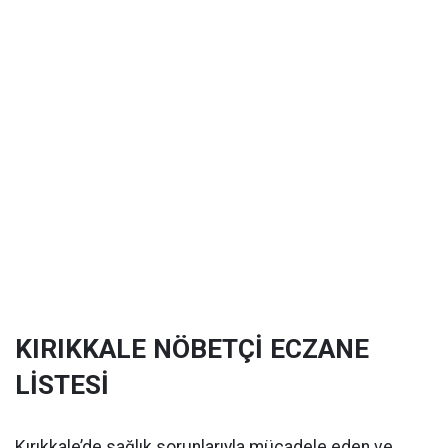
KIRIKKALE NÖBETÇİ ECZANE
LİSTESİ
Kırıkkale’de sağlık sorunlarıyla mücadele eden ve