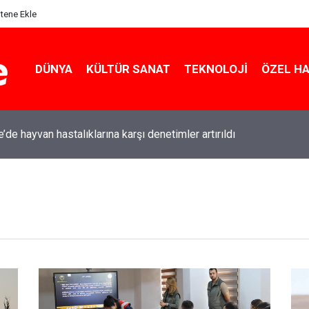
itene Ekle
DÜNYA
KÜLTÜR SANAT
TEKNOLOJI
ÖZEL H
e’de hayvan hastalıklarına karşı denetimler artırıldı