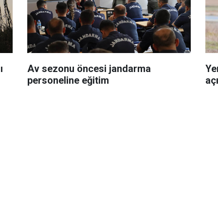
ı
Av sezonu öncesi jandarma
Ye
personeline eğitim
aç