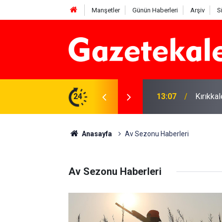
Manşetler
Günün Haberleri
Arşiv
S
 Deniz Çavdar başkan seçildi
24
13:07
Kırıkkal
Anasayfa
Av Sezonu Haberleri
Av Sezonu Haberleri