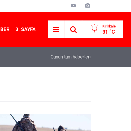
Kırıkkale
ABER
3. SAYFA
31 °C
12:12
Kırıkkale’de bugün vefat edenler: 7 Ağustos 20
Günün tüm
haberleri