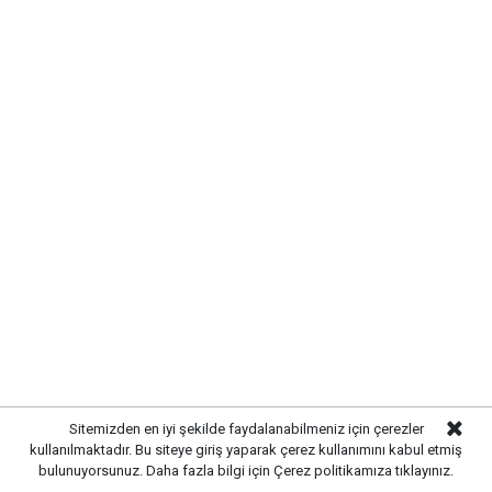
Yayınlanma:
07 Ağustos 2026 Cuma 11:08
Gazetekale.com
Haber Merkezi
Kırıkkale Belediye Başkanı Ahmet Önal, Çalılıöz
Sitemizden en iyi şekilde faydalanabilmeniz için çerezler
Mahallesi'nde vatandaşlarla bir araya gelerek talep
kullanılmaktadır. Bu siteye giriş yaparak çerez kullanımını kabul etmiş
bulunuyorsunuz. Daha fazla bilgi için
Çerez politikamıza
tıklayınız.
ve önerileri dinledi. Önal, çözüm odaklı