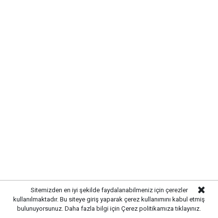
KIRIKKALE’DE HAYVAN SAĞLIĞI
İÇİN ÖNLEMLER ARTIRILDI
Sitemizden en iyi şekilde faydalanabilmeniz için çerezler
kullanılmaktadır. Bu siteye giriş yaparak çerez kullanımını kabul etmiş
Kırıkkale’de hayvan hastalıklarının yayılmasını önlemek
bulunuyorsunuz. Daha fazla bilgi için
Çerez politikamıza
tıklayınız.