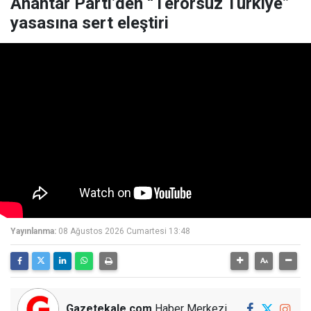
Anahtar Parti’den “Terörsüz Türkiye”
yasasına sert eleştiri
Yayınlanma:
08 Ağustos 2026 Cumartesi 13:48
Gazetekale.com
Haber Merkezi