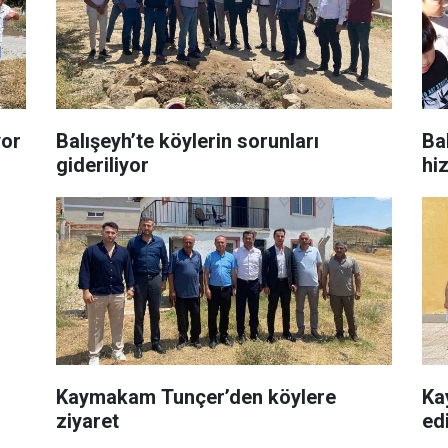
yor
Balışeyh’te köylerin sorunları
Ba
gideriliyor
hi
Kaymakam Tunçer’den köylere
Ka
ziyaret
ed