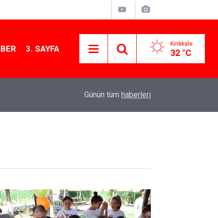
Kırıkkale
ABER
3. SAYFA
32 °C
13:48
Anahtar Parti’den “Terörsüz Türkiye” yasasına ser
Günün tüm
haberleri