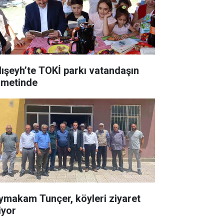
lışeyh’te TOKİ parkı vatandaşın
zmetinde
ymakam Tunçer, köyleri ziyaret
iyor