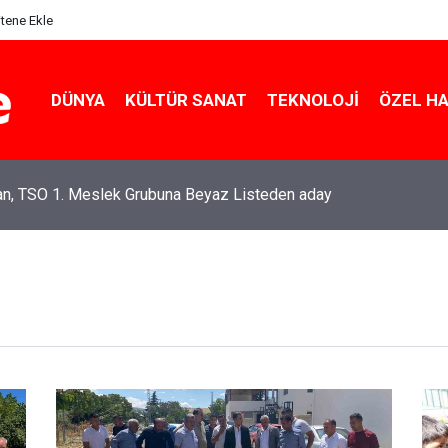
itene Ekle
DÜNYA
KÜLTÜR SANAT
TEKNOLOJI
ÖZEL H
an, TSO 1. Meslek Grubuna Beyaz Listeden aday