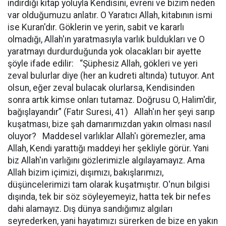
indirdiği kitap yoluyla Kendisini, evreni ve bizim neden
var olduğumuzu anlatır. O Yaratıcı Allah, kitabının ismi
ise Kuran'dır. Göklerin ve yerin, sabit ve kararlı
olmadığı, Allah'ın yaratmasıyla varlık buldukları ve O
yaratmayı durdurduğunda yok olacakları bir ayette
şöyle ifade edilir: “Şüphesiz Allah, gökleri ve yeri
zeval bulurlar diye (her an kudreti altında) tutuyor. Ant
olsun, eğer zeval bulacak olurlarsa, Kendisinden
sonra artık kimse onları tutamaz. Doğrusu O, Halim'dir,
bağışlayandır” (Fatır Suresi, 41) Allah'ın her şeyi sarıp
kuşatması, bize şah damarımızdan yakın olması nasıl
oluyor? Maddesel varlıklar Allah'ı göremezler, ama
Allah, Kendi yarattığı maddeyi her şekliyle görür. Yani
biz Allah'ın varlığını gözlerimizle algılayamayız. Ama
Allah bizim içimizi, dışımızı, bakışlarımızı,
düşüncelerimizi tam olarak kuşatmıştır. O'nun bilgisi
dışında, tek bir söz söyleyemeyiz, hatta tek bir nefes
dahi alamayız. Dış dünya sandığımız algıları
seyrederken, yani hayatımızı sürerken de bize en yakın