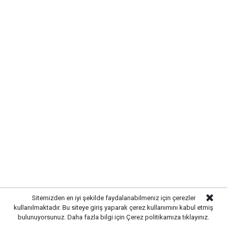
edildi. Araç içerisinde yaralanan sürücü, ilk
müdahalesinin ardından ambulansla hastaneye
kaldırılarak tedavi altına alındı. Yaralının sağlık
durumuna ilişkin incelemelerin sürdüğü öğrenildi.
Sitemizden en iyi şekilde faydalanabilmeniz için çerezler
kullanılmaktadır. Bu siteye giriş yaparak çerez kullanımını kabul etmiş
bulunuyorsunuz. Daha fazla bilgi için
Çerez politikamıza
tıklayınız.