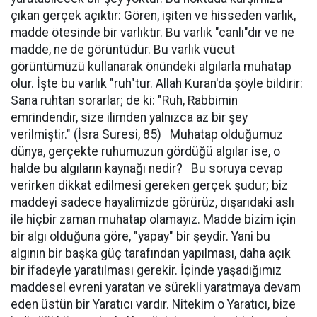
çıkan gerçek açıktır: Gören, işiten ve hisseden varlık,
madde ötesinde bir varlıktır. Bu varlık "canlı"dır ve ne
madde, ne de görüntüdür. Bu varlık vücut
görüntümüzü kullanarak önündeki algılarla muhatap
olur. İşte bu varlık "ruh"tur. Allah Kuran'da şöyle bildirir:
Sana ruhtan sorarlar; de ki: "Ruh, Rabbimin
emrindendir, size ilimden yalnızca az bir şey
verilmiştir." (İsra Suresi, 85) Muhatap olduğumuz
dünya, gerçekte ruhumuzun gördüğü algılar ise, o
halde bu algıların kaynağı nedir? Bu soruya cevap
verirken dikkat edilmesi gereken gerçek şudur; biz
maddeyi sadece hayalimizde görürüz, dışarıdaki aslı
ile hiçbir zaman muhatap olamayız. Madde bizim için
bir algı olduğuna göre, "yapay" bir şeydir. Yani bu
algının bir başka güç tarafından yapılması, daha açık
bir ifadeyle yaratılması gerekir. İçinde yaşadığımız
maddesel evreni yaratan ve sürekli yaratmaya devam
eden üstün bir Yaratıcı vardır. Nitekim o Yaratıcı, bize