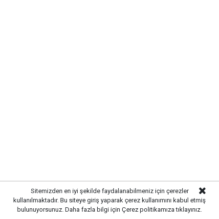
KIRIKKALE’DE HAYVAN SAĞLIĞI
İÇİN ÖNLEMLER ARTIRILDI
Kırıkkale’de hayvan hastalıklarının yayılmasını önlemek
ve hayvancılığın sürdürülebilirliğini sağlamak amacıyla
çalışmalar hız kazandı. Yetkili ekipler, kent genelinde
Sitemizden en iyi şekilde faydalanabilmeniz için çerezler
hayvan sağlığına yönelik kontrollerini artırarak gerekli
kullanılmaktadır. Bu siteye giriş yaparak çerez kullanımını kabul etmiş
tedbirleri uygulamaya başladı.
bulunuyorsunuz. Daha fazla bilgi için
Çerez politikamıza
tıklayınız.