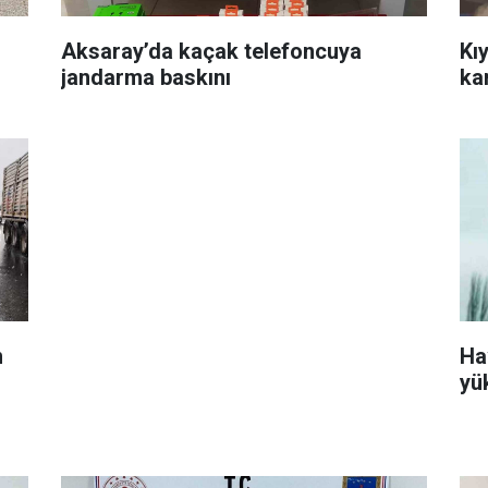
Aksaray’da kaçak telefoncuya
Kıy
jandarma baskını
ka
n
Ha
yü