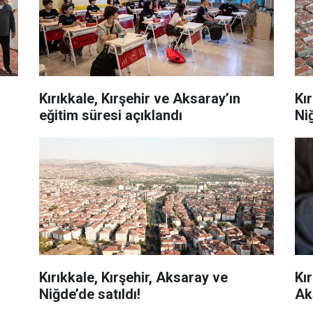
Kırıkkale, Kırşehir ve Aksaray’ın
Kı
eğitim süresi açıklandı
Ni
Kırıkkale, Kırşehir, Aksaray ve
Kır
Niğde’de satıldı!
Ak