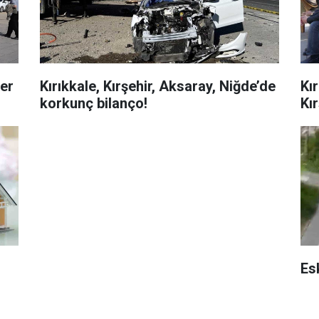
ler
Kırıkkale, Kırşehir, Aksaray, Niğde’de
Kı
korkunç bilanço!
Kır
Esk