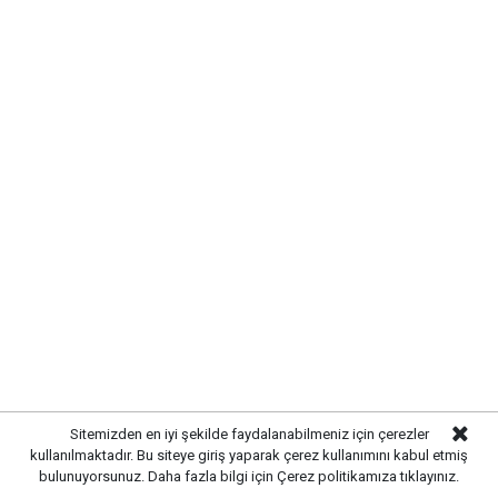
SIRADA YOL VE ÇEVRE
DÜZENLEMESİ VAR
Altyapı çalışmalarının tamamlanmasının ardından
ekipler, üstyapı çalışmalarına hazırlanıyor. Yol
yenileme, kaldırım düzenlemeleri ve çevre düzenleme
Sitemizden en iyi şekilde faydalanabilmeniz için çerezler
çalışmalarıyla birlikte sokağın modern bir görünüme
kullanılmaktadır. Bu siteye giriş yaparak çerez kullanımını kabul etmiş
kavuşturulması planlanıyor.
bulunuyorsunuz. Daha fazla bilgi için
Çerez politikamıza
tıklayınız.