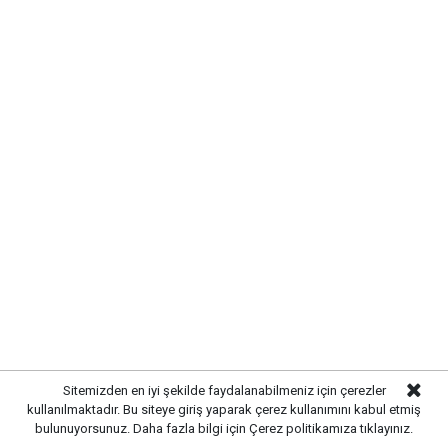
ardından üstyapı düzenlemelerine geçilmesiyle
daha modern ve güvenli bir görünüm hedefleniyor.
Sitemizden en iyi şekilde faydalanabilmeniz için çerezler
kullanılmaktadır. Bu siteye giriş yaparak çerez kullanımını kabul etmiş
bulunuyorsunuz. Daha fazla bilgi için
Çerez politikamıza
tıklayınız.