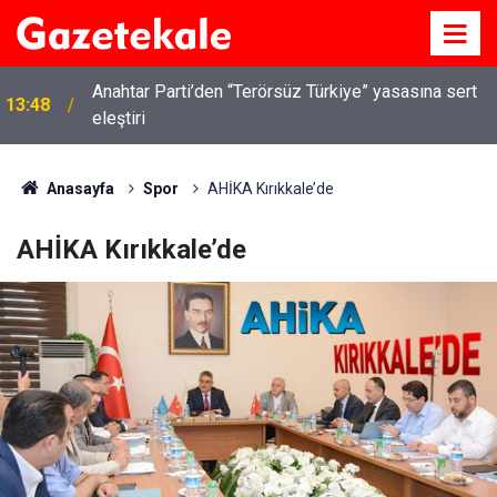
Anahtar Parti’den “Terörsüz Türkiye” yasasına sert
13:48
Kırıkkale’de hayvan hastalıklarına karşı denetimler
eleştiri
13:07
artırıldı
Anasayfa
Spor
AHİKA Kırıkkale’de
AHİKA Kırıkkale’de